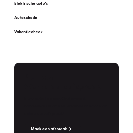
Elektrische auto's
Autoschade
Vakantiecheck
Plan een
Werkplaatsafspraak
Is uw auto toe aan Onderhoud,
Bandenwissel of een Vakantiecheck? Plan
online een afspraak!
Maak een afspraak