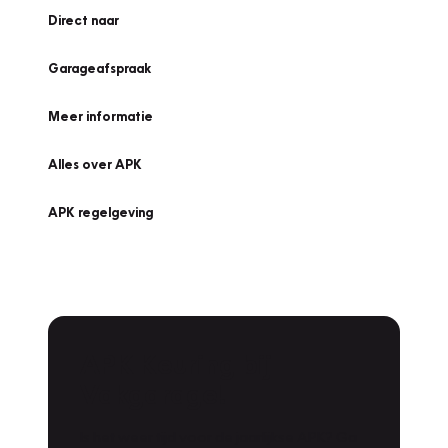
Direct naar
Garageafspraak
Meer informatie
Alles over APK
APK regelgeving
APK Keuring bij
Vakgarage!
Is het weer tijd voor de jaarlijkse APK? Ga