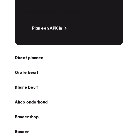
snel naar Vakgarage bij u in de buurt, en ga
zonder zorgen de weg op!
Plan een APK in
Direct plannen
Grote beurt
Kleine beurt
Airco onderhoud
Bandenshop
Banden