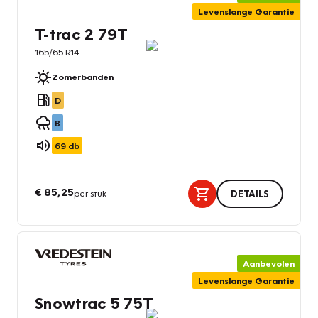
Levenslange Garantie
T-trac 2 79T
165/65 R14
Zomerbanden
D
B
69
db
€ 85,25
per stuk
DETAILS
Aanbevolen
Levenslange Garantie
Snowtrac 5 75T