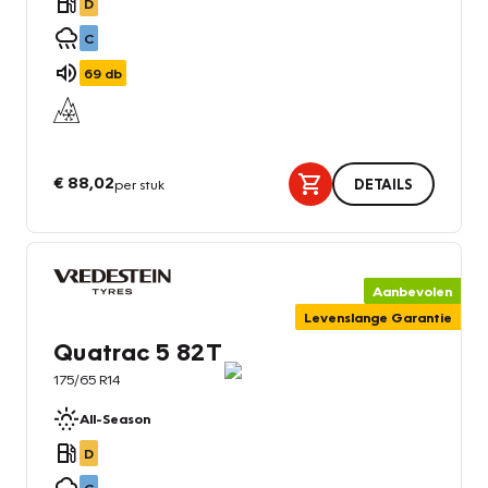
D
C
69
db
€ 88,02
per stuk
DETAILS
Aanbevolen
Levenslange Garantie
Quatrac 5 82T
175/65 R14
All-Season
D