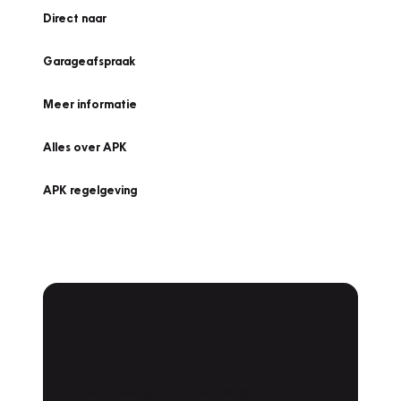
Direct naar
Garageafspraak
Meer informatie
Alles over APK
APK regelgeving
APK Keuring bij
Vakgarage!
Is het weer tijd voor de jaarlijkse APK? Ga