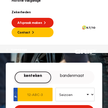
Historie vakgarage
Zekerheden
Afspraak maken
9.7/10
Contact
Homepage
kenteken
bandenmaat