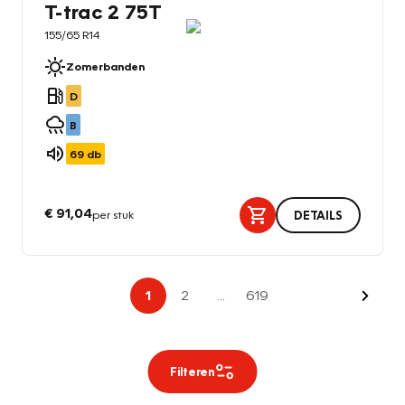
T-trac 2 75T
155/65 R14
Zomerbanden
D
B
69
db
€ 91,04
per stuk
DETAILS
Volge
1
2
...
619
Filteren