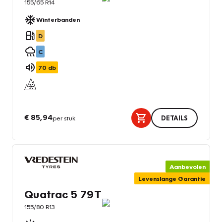
155/65 R14
Winterbanden
D
C
70
db
€ 85,94
per stuk
DETAILS
Aanbevolen
Levenslange Garantie
Quatrac 5 79T
155/80 R13