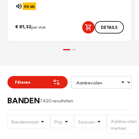
69
db
€ 81,32
per stuk
DETAILS
Filteren
BANDEN
7.420 resultaten
Aanbevolen
Bandenmaat
Prijs
Seizoen
merken