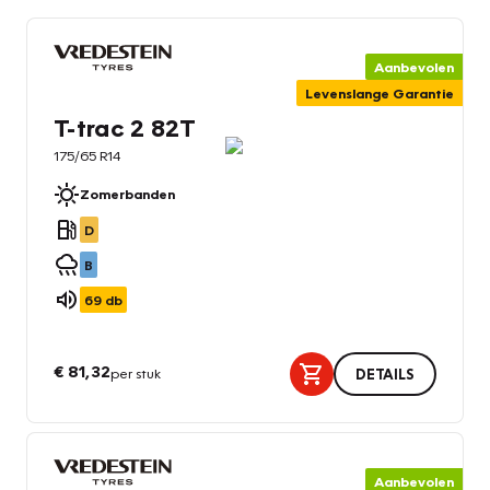
Aanbevolen
Levenslange Garantie
T-trac 2 82T
175/65 R14
Zomerbanden
D
B
69
db
€ 81,32
per stuk
DETAILS
Aanbevolen