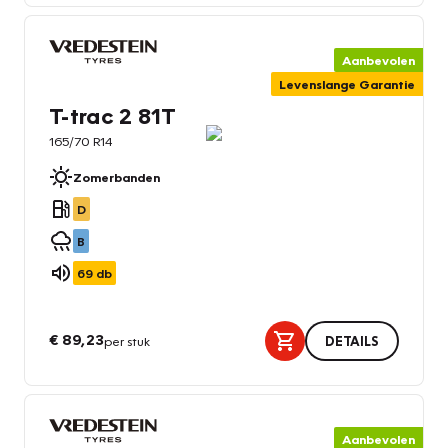
Aanbevolen
Levenslange Garantie
T-trac 2 81T
165/70 R14
Zomerbanden
D
B
69
db
€ 89,23
per stuk
DETAILS
Aanbevolen