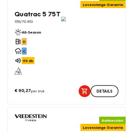
Levenslange Garantie
Quatrac 5 75T
155/70 R13
All-Season
D
C
69
db
€ 90,27
per stuk
DETAILS
Aanbevolen
Levenslange Garantie