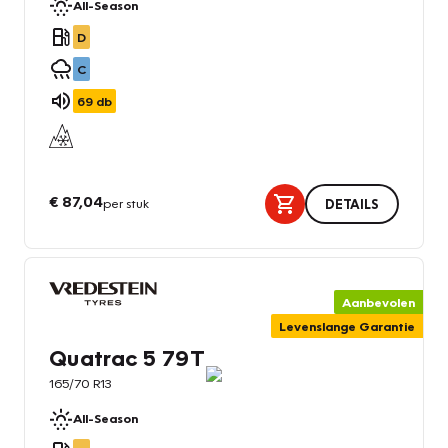
All-Season
D
C
69
db
€ 87,04
per stuk
DETAILS
Aanbevolen
Levenslange Garantie
Quatrac 5 79T
165/70 R13
All-Season