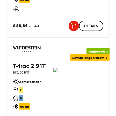
€ 88,86
per stuk
DETAILS
Aanbevolen
Levenslange Garantie
T-trac 2 91T
195/65 R15
Zomerbanden
C
B
69
db