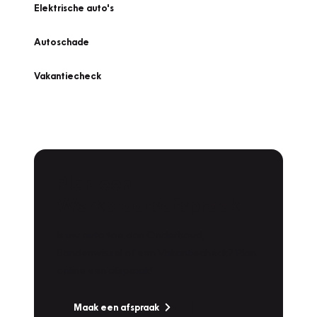
Elektrische auto's
Autoschade
Vakantiecheck
Plan een
Werkplaatsafspraak
Is uw auto toe aan Onderhoud,
Bandenwissel of een Vakantiecheck? Plan
online een afspraak!
Maak een afspraak