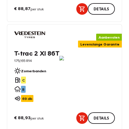
€ 88,87
per stuk
DETAILS
Aanbevolen
Levenslange Garantie
T-trac 2 Xl 86T
175/65 R14
Zomerbanden
C
B
69
db
€ 88,93
per stuk
DETAILS