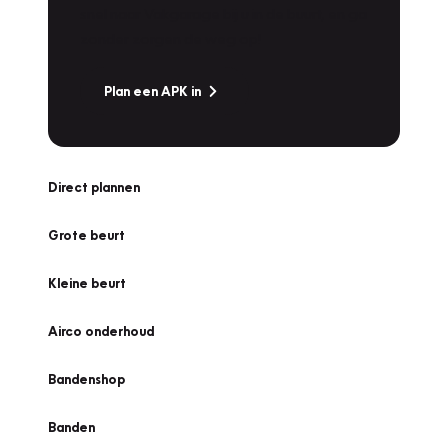
snel naar Vakgarage bij u in de buurt, en ga
zonder zorgen de weg op!
Plan een APK in
Direct plannen
Grote beurt
Kleine beurt
Airco onderhoud
Bandenshop
Banden