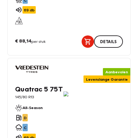
C
69
db
€ 88,14
per stuk
DETAILS
Aanbevolen
Levenslange Garantie
Quatrac 5 75T
145/80 R13
All-Season
D
C
69
db