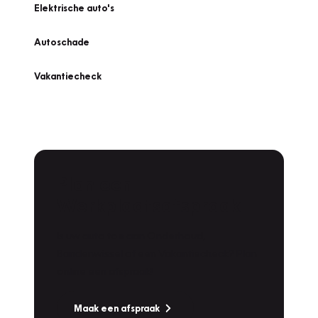
Elektrische auto's
Autoschade
Vakantiecheck
Plan een
Werkplaatsafspraak
Is uw auto toe aan Onderhoud,
Bandenwissel of een Vakantiecheck? Plan
online een afspraak!
Maak een afspraak