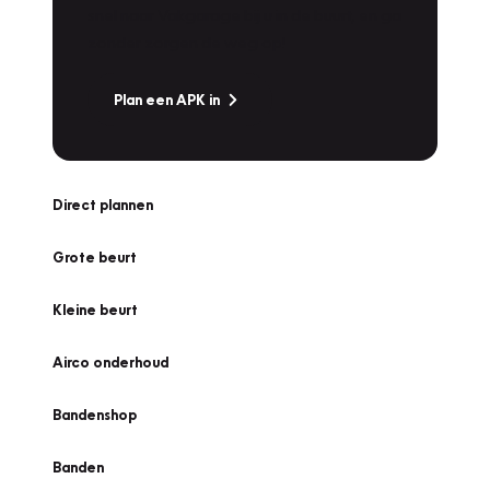
snel naar Vakgarage bij u in de buurt, en ga
zonder zorgen de weg op!
Plan een APK in
Direct plannen
Grote beurt
Kleine beurt
Airco onderhoud
Bandenshop
Banden