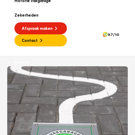
Historie vakgarage
Zekerheden
Afspraak maken
9.7/10
Contact
Diensten