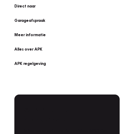
Direct naar
Garageafspraak
Meer informatie
Alles over APK
APK regelgeving
APK Keuring bij
Vakgarage!
Is het weer tijd voor de jaarlijkse APK? Ga