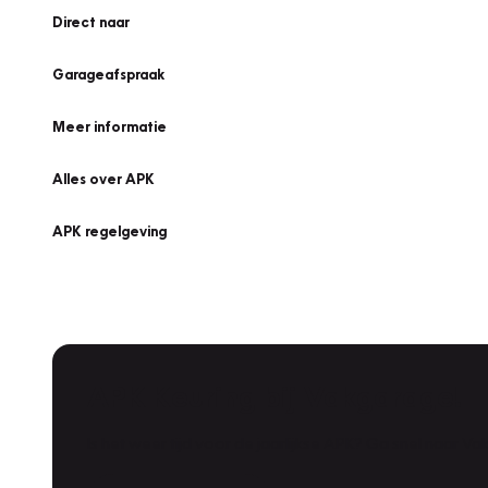
Direct naar
Garageafspraak
Meer informatie
Alles over APK
APK regelgeving
APK Keuring bij Vakgarage!
Is het weer tijd voor de jaarlijkse APK? Ga snel naar V