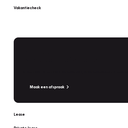
Vakantiecheck
Plan een
Werkplaatsafspraak
Is uw auto toe aan Onderhoud, Bandenwissel of een Va
Maak een afspraak
Lease