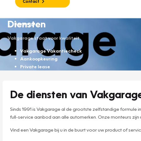
Contact
Diensten
Homepage
Vakgarage staat voor kwaliteit
Vakgarage Vakantiecheck
Aankoopkeuring
Private lease
De diensten van Vakgarag
Sinds 1991 is Vakgarage al de grootste zelfstandige formul
full-service aanbod aan alle automerken. Onze monteurs zij
Vind een Vakgarage bij u in de buurt voor uw product of servi