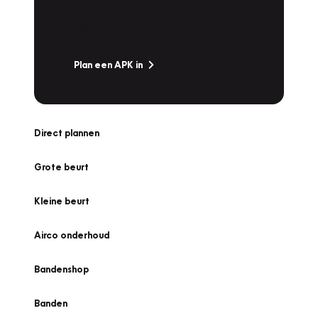
snel naar Vakgarage bij u in de buurt, en ga
zonder zorgen de weg op!
Plan een APK in
Direct plannen
Grote beurt
Kleine beurt
Airco onderhoud
Bandenshop
Banden