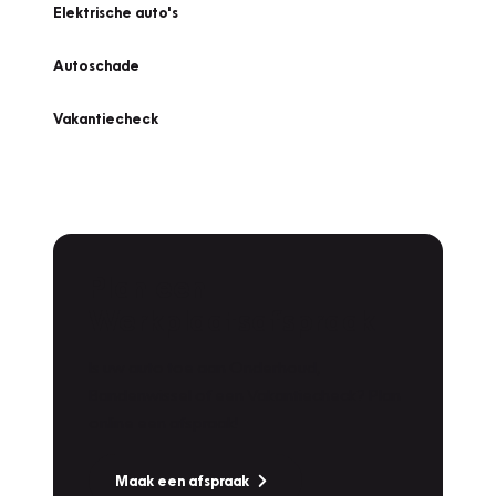
Elektrische auto's
Autoschade
Vakantiecheck
Plan een
Werkplaatsafspraak
Is uw auto toe aan Onderhoud,
Bandenwissel of een Vakantiecheck? Plan
online een afspraak!
Maak een afspraak