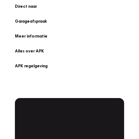
Direct naar
Garageafspraak
Meer informatie
Alles over APK
APK regelgeving
APK Keuring bij
Vakgarage!
Is het weer tijd voor de jaarlijkse APK? Ga