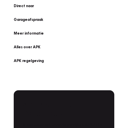
Direct naar
Garageafspraak
Meer informatie
Alles over APK
APK regelgeving
APK Keuring bij
Vakgarage!
Is het weer tijd voor de jaarlijkse APK? Ga