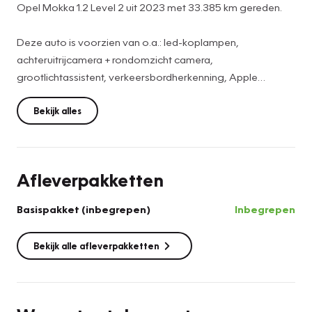
Opel Mokka 1.2 Level 2 uit 2023 met 33.385 km gereden.
Deze auto is voorzien van o.a.: led-koplampen,
achteruitrijcamera + rondomzicht camera,
grootlichtassistent, verkeersbordherkenning, Apple
Carplay / Android Auto, rijstrooksensor, lichtmetalen
velgen, elektrische ramen en spiegels, licht- en
Bekijk alles
regensensor, parkeersensoren achter, etc.
Dit betreft een origineel Nederlandse auto, met NAP-
Afleverpakketten
certificaat.
De auto is 100% onderhouden, het onderhoudsboekje is
Basispakket (inbegrepen)
Inbegrepen
aanwezig.
Bekijk alle afleverpakketten
Let op, dit betreft een rijklaarprijs: inclusief 12
maanden Bovaggarantie (max. 15.000 km), nieuwe
apk, onderhoudsbeurt (wat nodig is) en 12 maanden
Vakgarage pechhulp.