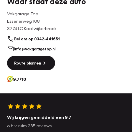
Waar staat deze auto
Neem gerust contact op om deze Opel Mokka te
Vakgarage Top
bezichtigen.
Essenerweg 108
3774 LC Kootwijkerbroek
Bel ons op 0342-441651
info@vakgaragetop.nl
Route plannen
9.7/10
Wij krijgen gemiddeld een 9.7
o.b.v. ruim 235 reviews