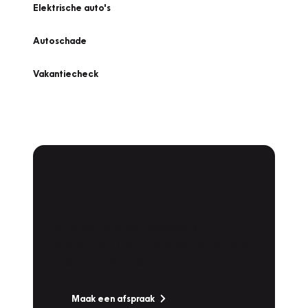
Elektrische auto's
Autoschade
Vakantiecheck
Plan een
Werkplaatsafspraak
Is uw auto toe aan Onderhoud,
Bandenwissel of een Vakantiecheck? Plan
online een afspraak!
Maak een afspraak