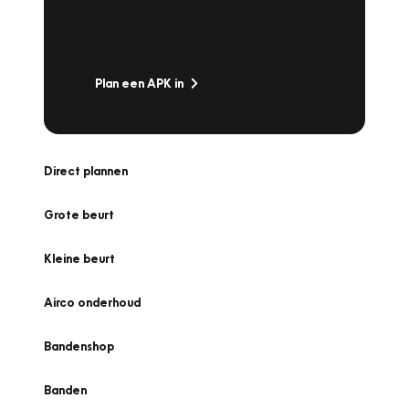
snel naar Vakgarage bij u in de buurt, en ga
zonder zorgen de weg op!
Plan een APK in
Direct plannen
Grote beurt
Kleine beurt
Airco onderhoud
Bandenshop
Banden