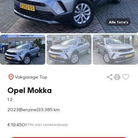
Alle foto's
Vakgarage Top
Opel Mokka
1.2
2023
|
Benzine
|
33.385 km
€ 19.450
BTW niet verrekenbaar