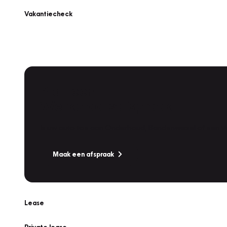
Vakantiecheck
Plan een
Werkplaatsafspraak
Is uw auto toe aan Onderhoud, Bandenwissel of een Va
Maak een afspraak
Lease