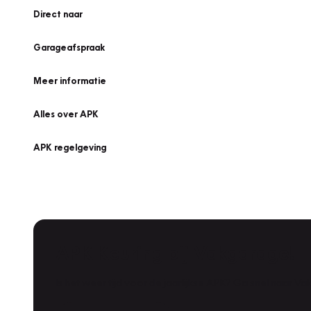
Direct naar
Garageafspraak
Meer informatie
Alles over APK
APK regelgeving
APK Keuring bij Vakgarage!
Is het weer tijd voor de jaarlijkse APK? Ga snel naar V