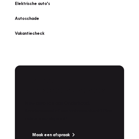
Elektrische auto's
Autoschade
Vakantiecheck
Plan een
Werkplaatsafspraak
Is uw auto toe aan Onderhoud,
Bandenwissel of een Vakantiecheck? Plan
online een afspraak!
Maak een afspraak