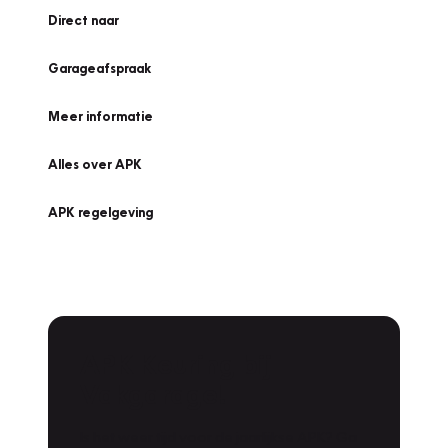
Direct naar
Garageafspraak
Meer informatie
Alles over APK
APK regelgeving
APK Keuring bij
Vakgarage!
Is het weer tijd voor de jaarlijkse APK? Ga