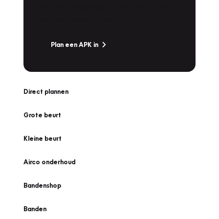
snel naar Vakgarage bij u in de buurt, en ga
zonder zorgen de weg op!
Plan een APK in
Direct plannen
Grote beurt
Kleine beurt
Airco onderhoud
Bandenshop
Banden