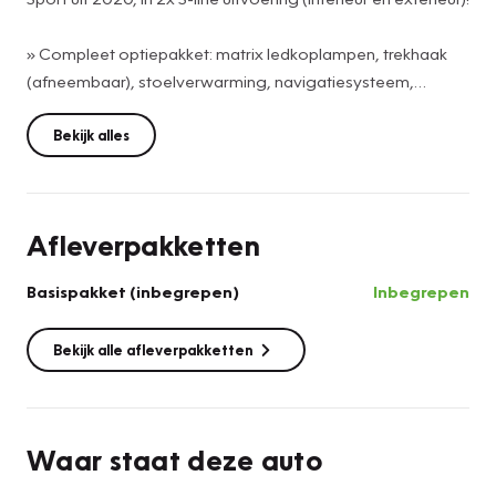
» Compleet optiepakket: matrix ledkoplampen, trekhaak
(afneembaar), stoelverwarming, navigatiesysteem,
achteruitrijcamera + pdc voor en achter, keyless start,
sportstoelen en sportonderstel, 19 inch lichtmetalen
Bekijk alles
velgen, etc.
» Origineel Nederlandse auto, 100% onderhouden
(onderhoud digitaal aanwezig) en met NAP-certificaat.
Afleverpakketten
» Dit is een BTW auto. De geadverteerde prijs is inclusief
btw.
Basispakket (inbegrepen)
Inbegrepen
Neem contact op voor een vrijblijvende bezichtiging van
Bekijk alle afleverpakketten
deze Audi A6 Avant S-line.
Waar staat deze auto