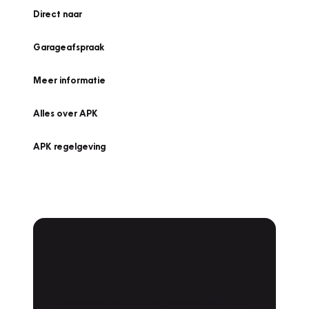
Direct naar
Garageafspraak
Meer informatie
Alles over APK
APK regelgeving
APK Keuring bij
Vakgarage!
Is het weer tijd voor de jaarlijkse APK? Ga