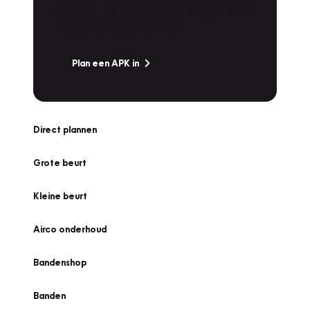
snel naar Vakgarage bij u in de buurt, en ga
zonder zorgen de weg op!
Plan een APK in
Direct plannen
Grote beurt
Kleine beurt
Airco onderhoud
Bandenshop
Banden