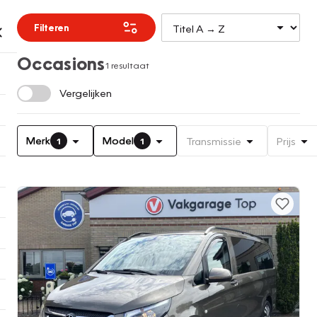
Filteren
Occasions
1 resultaat
Vergelijken
Merk
Model
Transmissie
Prijs
1
1