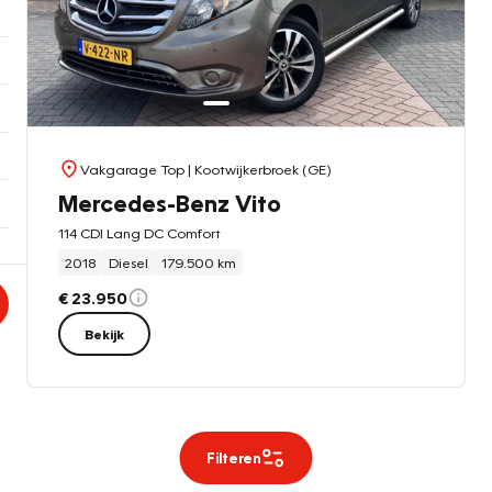
Vakgarage Top
| Kootwijkerbroek (GE)
Mercedes-Benz Vito
114 CDI Lang DC Comfort
2018
Diesel
179.500 km
€ 23.950
Bekijk
Filteren