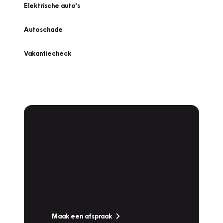
Elektrische auto's
Autoschade
Vakantiecheck
Plan een
Werkplaatsafspraak
Is uw auto toe aan Onderhoud,
Bandenwissel of een Vakantiecheck? Plan
online een afspraak!
Maak een afspraak