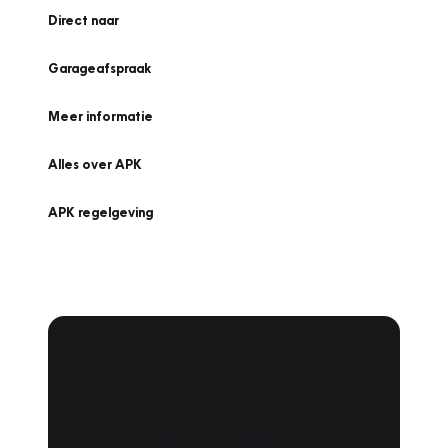
Direct naar
Garageafspraak
Meer informatie
Alles over APK
APK regelgeving
APK Keuring bij
Vakgarage!
Is het weer tijd voor de jaarlijkse APK? Ga