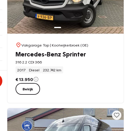
Vakgarage Top
| Kootwijkerbroek (GE)
Mercedes-Benz Sprinter
316 2.2 CDI 366
2017
Diesel
232.742 km
€ 13.950
Bekijk