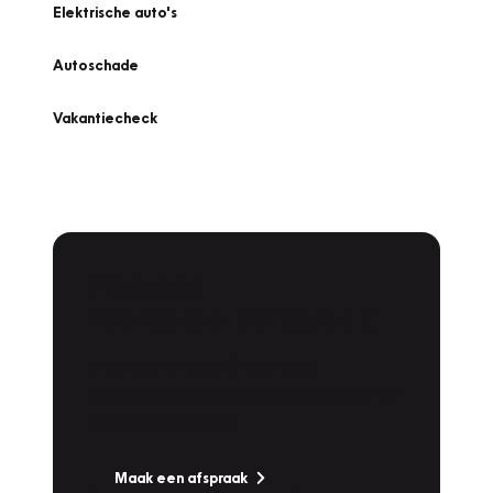
Elektrische auto's
Autoschade
Vakantiecheck
Plan een
Werkplaatsafspraak
Is uw auto toe aan Onderhoud,
Bandenwissel of een Vakantiecheck? Plan
online een afspraak!
Maak een afspraak