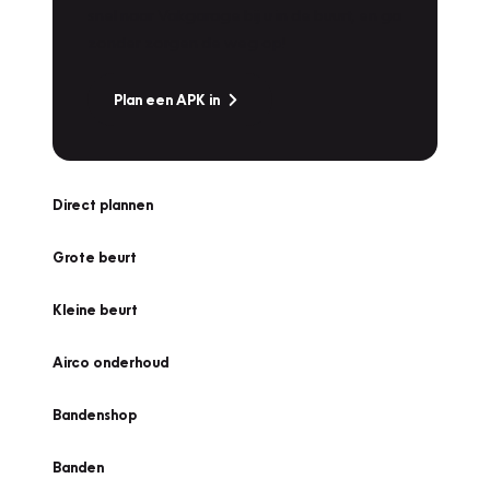
snel naar Vakgarage bij u in de buurt, en ga
zonder zorgen de weg op!
Plan een APK in
Direct plannen
Grote beurt
Kleine beurt
Airco onderhoud
Bandenshop
Banden